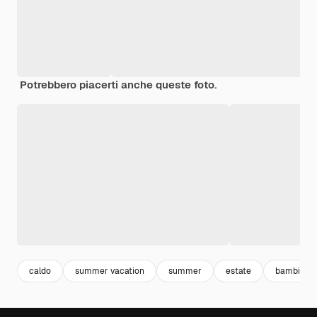
Potrebbero piacerti anche queste foto.
caldo
summer vacation
summer
estate
bambini e