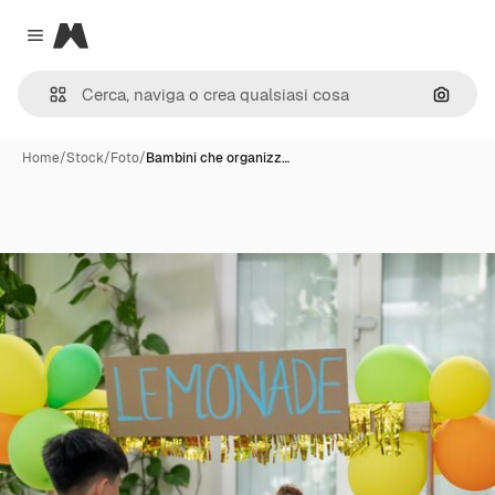
Magnific
Close menu
Cerca 
Home
/
Stock
/
Foto
/
Bambini che organizz…