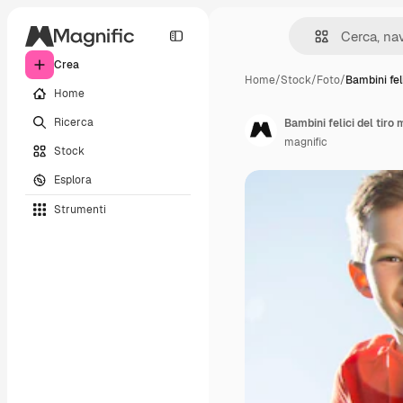
Crea
Home
/
Stock
/
Foto
/
Bambini feli
Home
Ricerca
Bambini felici del tiro
magnific
Stock
Esplora
Strumenti