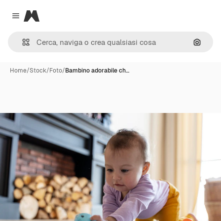
Magnific
Close menu
Cerca 
Home
/
Stock
/
Foto
/
Bambino adorabile ch…