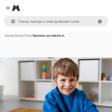
Magnific
Close menu
Cerca 
Home
/
Stock
/
Foto
/
Bambino sorridente d…