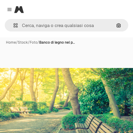
Magnific
Close menu
Cerca 
Home
/
Stock
/
Foto
/
Banco di legno nel p…