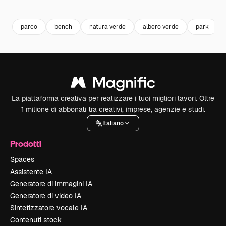
Premium
Premium
Premium
Premium
parco
bench
natura verde
albero verde
park
La piattaforma creativa per realizzare i tuoi migliori lavori. Oltre
1 milione di abbonati tra creativi, imprese, agenzie e studi.
Italiano
Prodotti
Spaces
Assistente IA
Generatore di immagini IA
Generatore di video IA
Sintetizzatore vocale IA
Contenuti stock