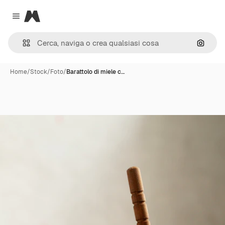
Magnific
Close menu
Cerca 
Home
/
Stock
/
Foto
/
Barattolo di miele c…