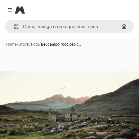
Magnific
Close menu
Cerca 
Home
/
Stock
/
Foto
/
Bel campo roccioso c…