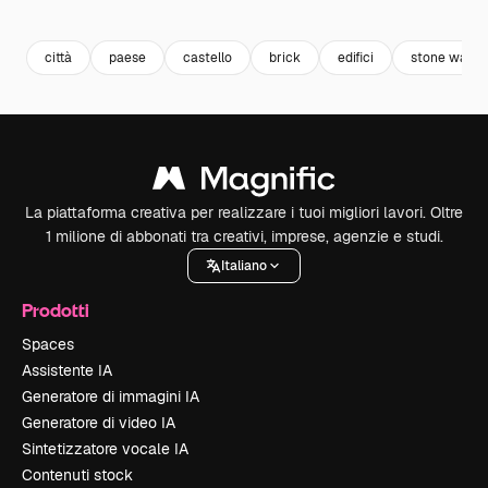
Premium
Premium
Premium
Premium
città
paese
castello
brick
edifici
stone wall
La piattaforma creativa per realizzare i tuoi migliori lavori. Oltre
1 milione di abbonati tra creativi, imprese, agenzie e studi.
Italiano
Prodotti
Spaces
Assistente IA
Generatore di immagini IA
Generatore di video IA
Sintetizzatore vocale IA
Contenuti stock