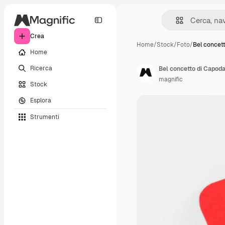
Crea
Home
/
Stock
/
Foto
/
Bel concet
Home
Ricerca
Bel concetto di Capod
magnific
Stock
Esplora
Strumenti