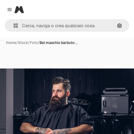
Magnific
Close menu
Cerca 
Home
/
Stock
/
Foto
/
Bel maschio barbuto …