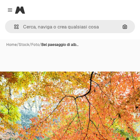
Magnific
Close menu
Cerca 
Home
/
Stock
/
Foto
/
Bel paesaggio di alb…