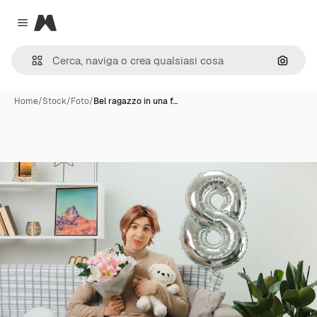
Magnific
Close menu
Cerca 
Home
/
Stock
/
Foto
/
Bel ragazzo in una f…