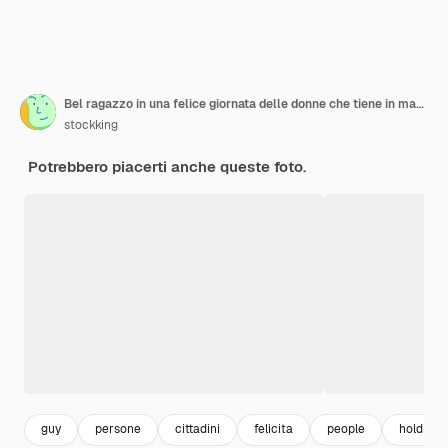
Bel ragazzo in una felice giornata delle donne che tiene in mano un bouquet con un orsacchiotto seduto sul divano in soggiorno
stockking
Potrebbero piacerti anche queste foto.
guy
persone
cittadini
felicita
people
holding