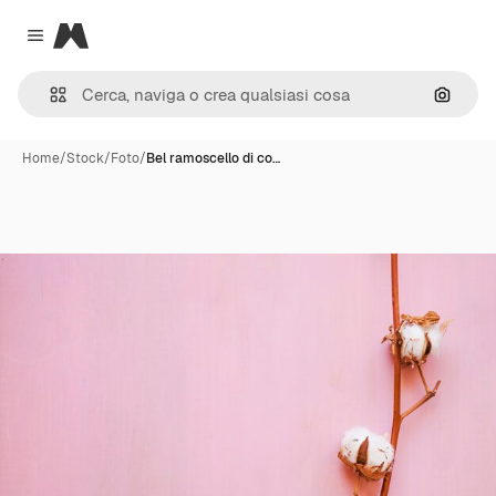
Magnific
Close menu
Cerca 
Home
/
Stock
/
Foto
/
Bel ramoscello di co…