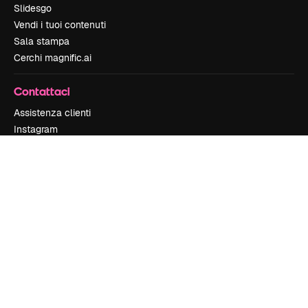
Slidesgo
Vendi i tuoi contenuti
Sala stampa
Cerchi magnific.ai
Contattaci
Assistenza clienti
Instagram
YouTube
LinkedIn
TikTok
Discord
X
Reddit
Copyright © 2010-
2026
Freepik Company S.L.U.
Tutti i diritti riservati
.