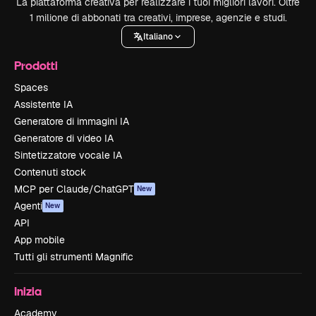
La piattaforma creativa per realizzare i tuoi migliori lavori. Oltre
1 milione di abbonati tra creativi, imprese, agenzie e studi.
Italiano
Prodotti
Spaces
Assistente IA
Generatore di immagini IA
Generatore di video IA
Sintetizzatore vocale IA
Contenuti stock
MCP per Claude/ChatGPT
New
Agenti
New
API
App mobile
Tutti gli strumenti Magnific
Inizia
Academy