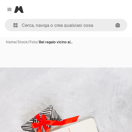
Magnific
Close menu
Cerca 
Home
/
Stock
/
Foto
/
Bel regalo vicino al…