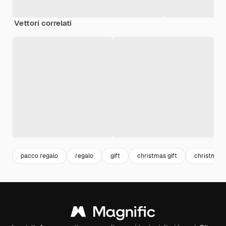
Vettori correlati
pacco regalo
regalo
gift
christmas gift
christmas 