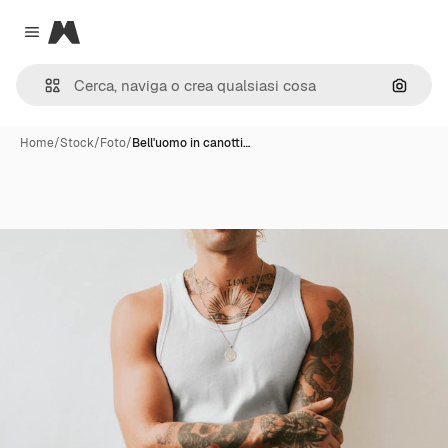
Magnific
Close menu
Cerca 
Home
/
Stock
/
Foto
/
Bell'uomo in canotti…