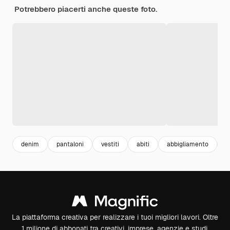
Potrebbero piacerti anche queste foto.
denim
pantaloni
vestiti
abiti
abbigliamento
f
La piattaforma creativa per realizzare i tuoi migliori lavori. Oltre
1 milione di abbonati tra creativi, imprese, agenzie e studi.