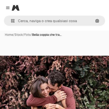
Magnific
Close menu
Cerca 
Home
/
Stock
/
Foto
/
Bella coppia che tra…