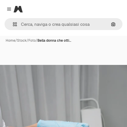
Magnific
Close menu
Cerca 
Home
/
Stock
/
Foto
/
Bella donna che otti…