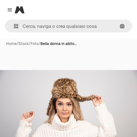
Magnific
Close menu
Cerca 
Home
/
Stock
/
Foto
/
Bella donna in abito…