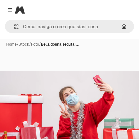
Magnific
Close menu
Cerca 
Home
/
Stock
/
Foto
/
Bella donna seduta i…