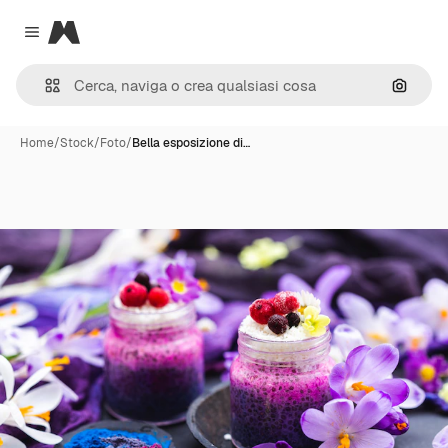
Magnific
Close menu
Cerca 
Home
/
Stock
/
Foto
/
Bella esposizione di…