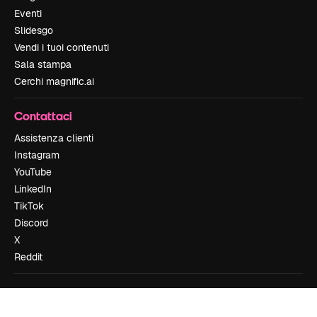
Eventi
Slidesgo
Vendi i tuoi contenuti
Sala stampa
Cerchi magnific.ai
Contattaci
Assistenza clienti
Instagram
YouTube
LinkedIn
TikTok
Discord
X
Reddit
Copyright © 2010-
2026
Freepik Company S.L.U.
Tutti i diritti riservati
.