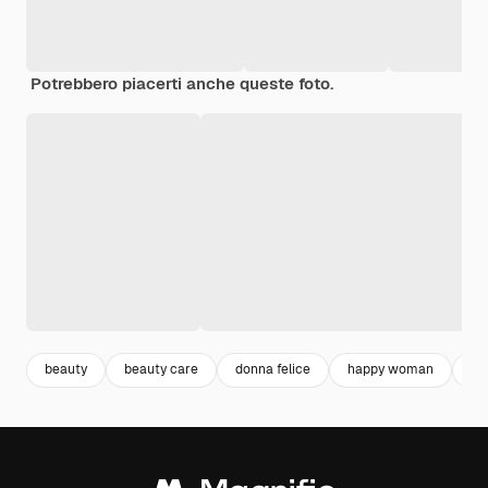
Potrebbero piacerti anche queste foto.
beauty
beauty care
donna felice
happy woman
es