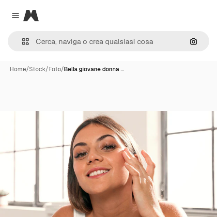
Magnific
Close menu
Cerca 
Home
/
Stock
/
Foto
/
Bella giovane donna …