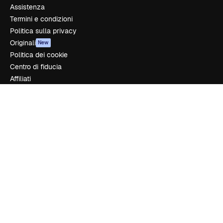
Assistenza
Termini e condizioni
Politica sulla privacy
Originali
New
Politica dei cookie
Centro di fiducia
Affiliati
Aziende
Azienda
Prezzi
Chi siamo
Recensioni
Lavora con noi
Cerca tendenze
Blog
Eventi
Slidesgo