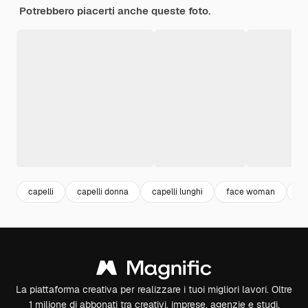
Potrebbero piacerti anche queste foto.
capelli
capelli donna
capelli lunghi
face woman
fa
La piattaforma creativa per realizzare i tuoi migliori lavori. Oltre
1 milione di abbonati tra creativi, imprese, agenzie e studi.