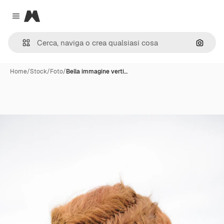
Magnific
Close menu
Cerca 
Home
/
Stock
/
Foto
/
Bella immagine verti…