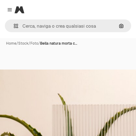
Magnific
Close menu
Cerca 
Home
/
Stock
/
Foto
/
Bella natura morta c…