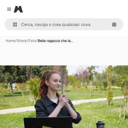
Magnific
Close menu
Cerca 
Home
/
Stock
/
Foto
/
Bella ragazza che la…