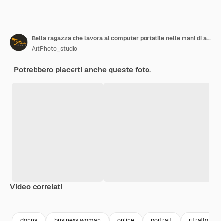
Bella ragazza che lavora al computer portatile nelle mani di aprk nella serratura
ArtPhoto_studio
Potrebbero piacerti anche queste foto.
Video correlati
Premium
Premium
Premium
Premium
donna
business woman
online
portrait
ritratto