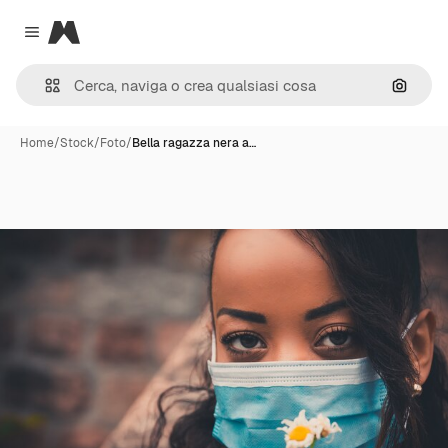
Magnific
Close menu
Cerca 
Home
/
Stock
/
Foto
/
Bella ragazza nera a…