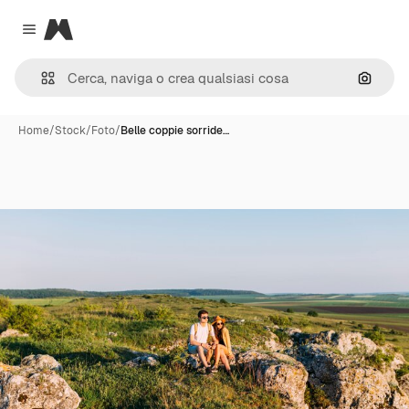
Magnific
Close menu
Cerca 
Home
/
Stock
/
Foto
/
Belle coppie sorride…