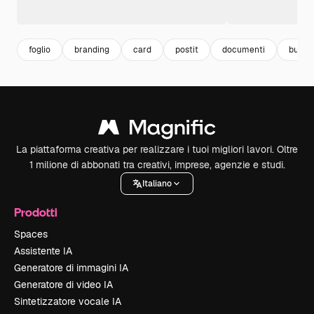
foglio
branding
card
postit
documenti
busin
La piattaforma creativa per realizzare i tuoi migliori lavori. Oltre
1 milione di abbonati tra creativi, imprese, agenzie e studi.
Italiano
Prodotti
Spaces
Assistente IA
Generatore di immagini IA
Generatore di video IA
Sintetizzatore vocale IA