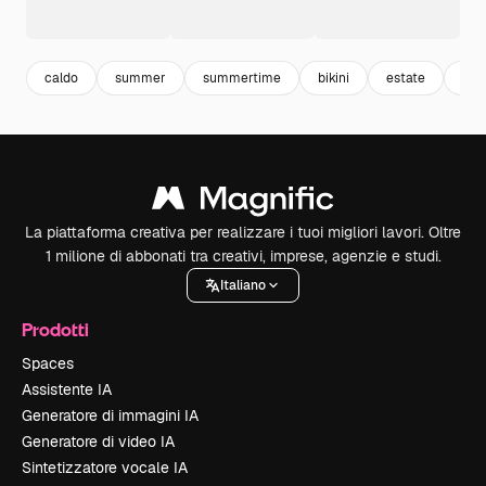
caldo
summer
summertime
bikini
estate
cos
La piattaforma creativa per realizzare i tuoi migliori lavori. Oltre
1 milione di abbonati tra creativi, imprese, agenzie e studi.
Italiano
Prodotti
Spaces
Assistente IA
Generatore di immagini IA
Generatore di video IA
Sintetizzatore vocale IA