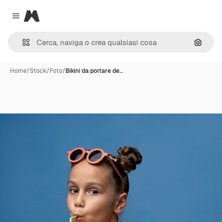
Magnific
Close menu
Cerca 
Home
/
Stock
/
Foto
/
Bikini da portare de…