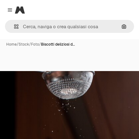
Magnific
Close menu
Cerca 
Home
/
Stock
/
Foto
/
Biscotti deliziosi d…