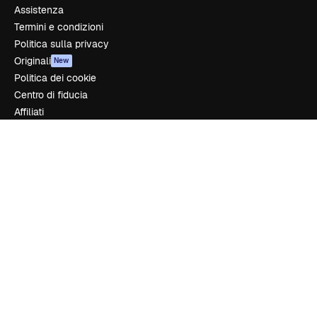
Assistenza
Termini e condizioni
Politica sulla privacy
Originali
New
Politica dei cookie
Centro di fiducia
Affiliati
Aziende
Azienda
Prezzi
Chi siamo
Recensioni
Lavora con noi
Cerca tendenze
Blog
Eventi
Slidesgo