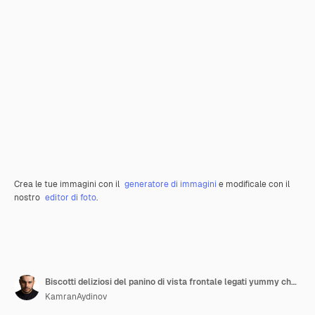
Crea le tue immagini con il
generatore di immagini
e modificale con il
nostro
editor di foto
.
Biscotti deliziosi del panino di vista frontale legati yummy che ottengono polvere di zucchero sulla torta blu scuro della scrivania
KamranAydinov