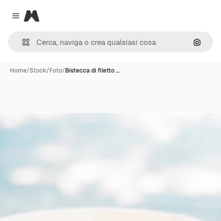
Magnific
Close menu
Cerca 
Home
/
Stock
/
Foto
/
Bistecca di filetto …