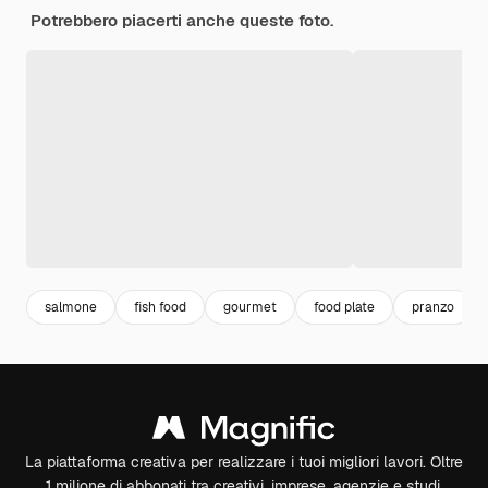
Potrebbero piacerti anche queste foto.
salmone
fish food
gourmet
food plate
pranzo
La piattaforma creativa per realizzare i tuoi migliori lavori. Oltre
1 milione di abbonati tra creativi, imprese, agenzie e studi.