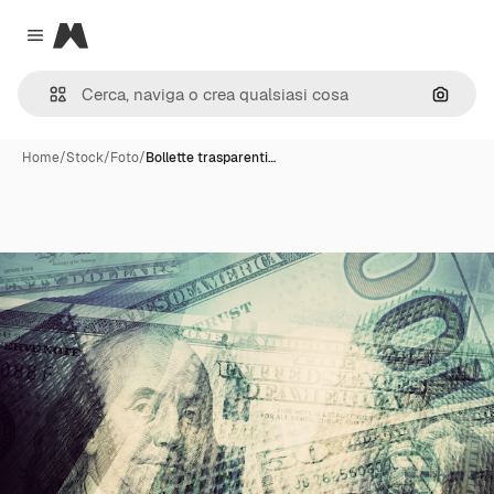
Magnific
Close menu
Cerca 
Home
/
Stock
/
Foto
/
Bollette trasparenti…