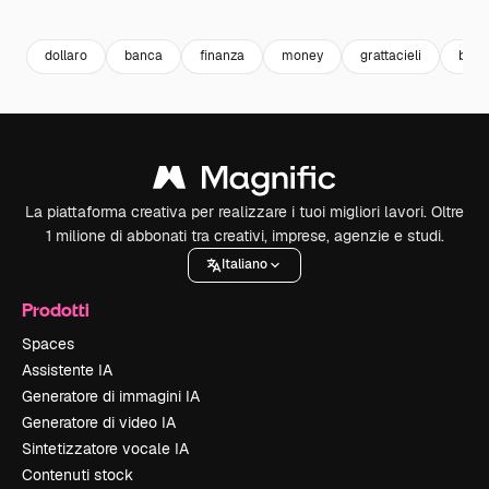
Premium
Premium
Generato dall'IA
Premium
Premium
Generato da
dollaro
banca
finanza
money
grattacieli
build
La piattaforma creativa per realizzare i tuoi migliori lavori. Oltre
1 milione di abbonati tra creativi, imprese, agenzie e studi.
Italiano
Prodotti
Spaces
Assistente IA
Generatore di immagini IA
Generatore di video IA
Sintetizzatore vocale IA
Contenuti stock