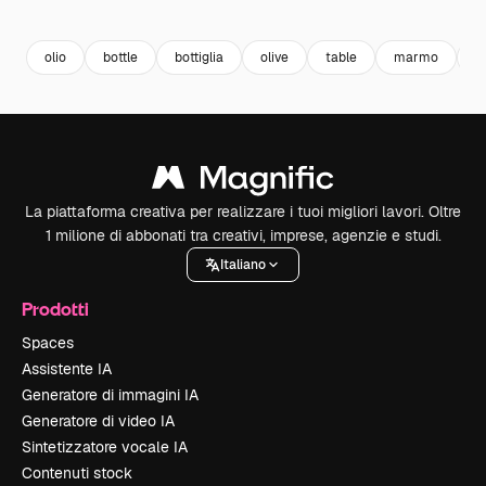
Premium
Premium
Premium
Premium
olio
bottle
bottiglia
olive
table
marmo
t
La piattaforma creativa per realizzare i tuoi migliori lavori. Oltre
1 milione di abbonati tra creativi, imprese, agenzie e studi.
Italiano
Prodotti
Spaces
Assistente IA
Generatore di immagini IA
Generatore di video IA
Sintetizzatore vocale IA
Contenuti stock