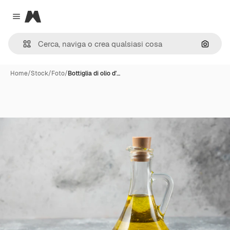
Magnific
Close menu
Cerca 
Home
/
Stock
/
Foto
/
Bottiglia di olio d'…