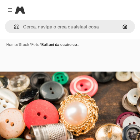
Magnific
Close menu
Cerca 
Home
/
Stock
/
Foto
/
Bottoni da cucire co…