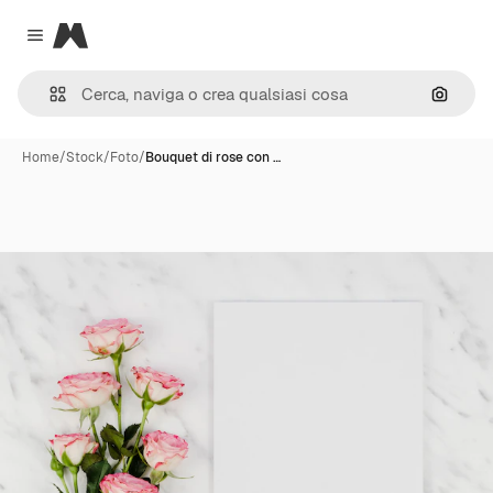
Magnific
Close menu
Cerca 
Home
/
Stock
/
Foto
/
Bouquet di rose con …