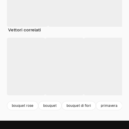
Vettori correlati
bouquet rose
bouquet
bouquet di fiori
primavera
f