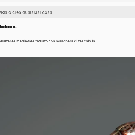
icoloso c…
Brutale pericoloso combattente medievale tatuato con maschera di teschio in armatura