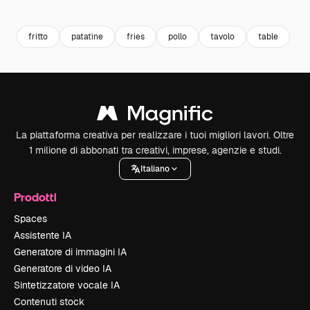
Premium
Premium
Generato dall'IA
Premium
Premium
fritto
patatine
fries
pollo
tavolo
table
La piattaforma creativa per realizzare i tuoi migliori lavori. Oltre
1 milione di abbonati tra creativi, imprese, agenzie e studi.
Italiano
Prodotti
Spaces
Assistente IA
Generatore di immagini IA
Generatore di video IA
Sintetizzatore vocale IA
Contenuti stock