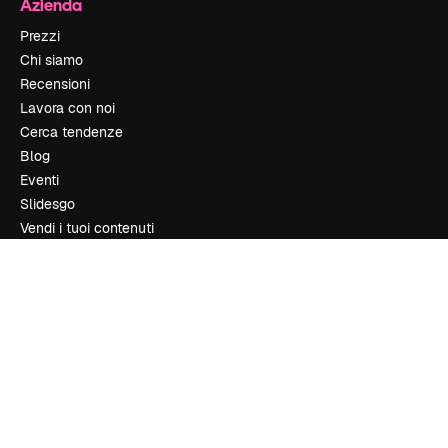
Azienda
Prezzi
Chi siamo
Recensioni
Lavora con noi
Cerca tendenze
Blog
Eventi
Slidesgo
Vendi i tuoi contenuti
Sala stampa
Cerchi magnific.ai
Contattaci
Assistenza clienti
Instagram
YouTube
LinkedIn