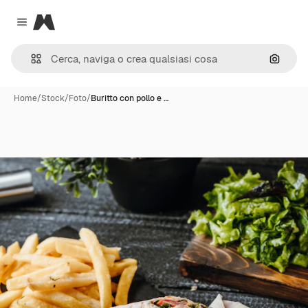
Magnific
Close menu
Cerca 
Home
/
Stock
/
Foto
/
Buritto con pollo e …