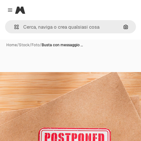
Magnific
Close menu
Cerca 
Home
/
Stock
/
Foto
/
Busta con messaggio …