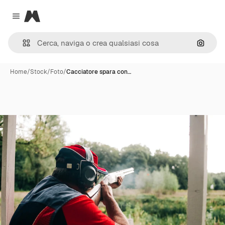
Magnific
Close menu
Cerca 
Home
/
Stock
/
Foto
/
Cacciatore spara con…