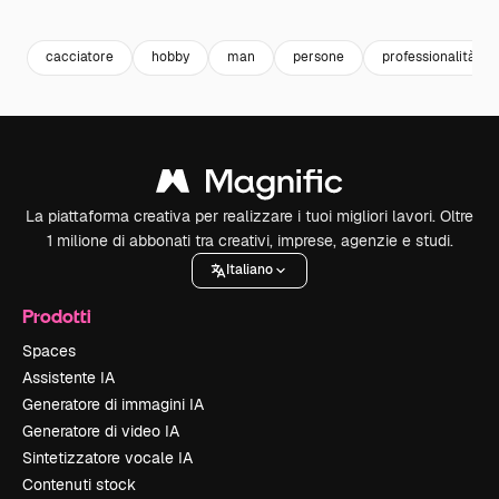
Premium
Premium
Premium
Premium
cacciatore
hobby
man
persone
professionalità
La piattaforma creativa per realizzare i tuoi migliori lavori. Oltre
1 milione di abbonati tra creativi, imprese, agenzie e studi.
Italiano
Prodotti
Spaces
Assistente IA
Generatore di immagini IA
Generatore di video IA
Sintetizzatore vocale IA
Contenuti stock