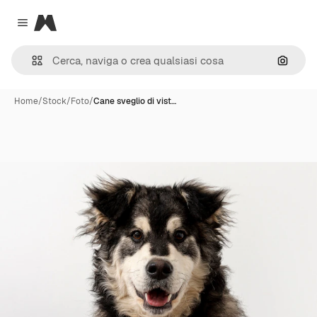
Magnific
Close menu
Cerca 
Home
/
Stock
/
Foto
/
Cane sveglio di vist…