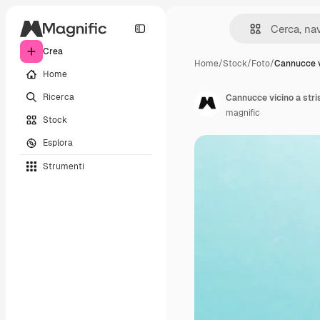
Crea
Home
/
Stock
/
Foto
/
Cannucce v
Home
Ricerca
Cannucce vicino a stris
magnific
Stock
Esplora
Strumenti