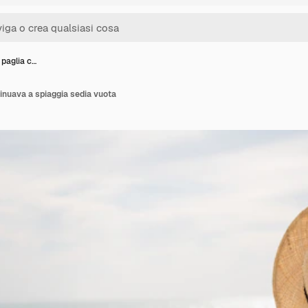
 paglia c…
tinuava a spiaggia sedia vuota