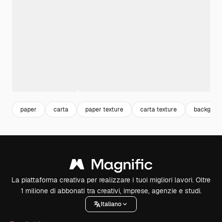
paper
carta
paper texture
carta texture
backgrou
La piattaforma creativa per realizzare i tuoi migliori lavori. Oltre
1 milione di abbonati tra creativi, imprese, agenzie e studi.
Italiano