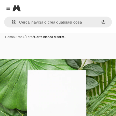
Magnific
Close menu
Cerca 
Home
/
Stock
/
Foto
/
Carta bianca di form…