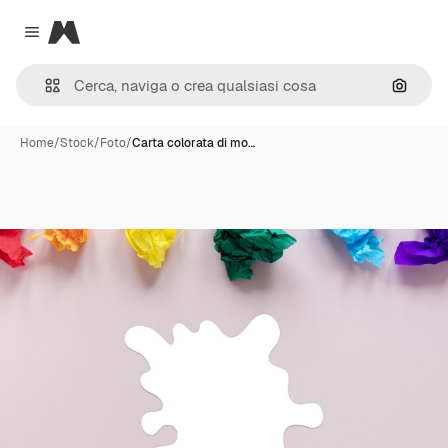
Magnific
Close menu
Cerca 
Home
/
Stock
/
Foto
/
Carta colorata di mo…