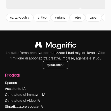
carta vecchia
antico
vintage
retro
paper
leg
La piattaforma creativa per realizzare i tuoi migliori lavori. Oltre
1 milione di abbonati tra creativi, imprese, agenzie e studi.
Italiano
Prodotti
Spaces
Assistente IA
Generatore di immagini IA
Generatore di video IA
Sintetizzatore vocale IA