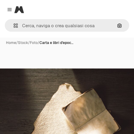
Magnific
Close menu
Cerca 
Home
/
Stock
/
Foto
/
Carta e libri d'epoc…