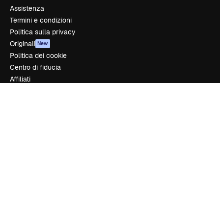
Assistenza
Termini e condizioni
Politica sulla privacy
Originali
New
Politica dei cookie
Centro di fiducia
Affiliati
Aziende
Azienda
Prezzi
Chi siamo
Recensioni
Lavora con noi
Cerca tendenze
Blog
Eventi
Slidesgo