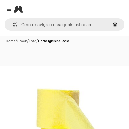
Magnific
Close menu
Cerca 
Home
/
Stock
/
Foto
/
Carta igienica isola…