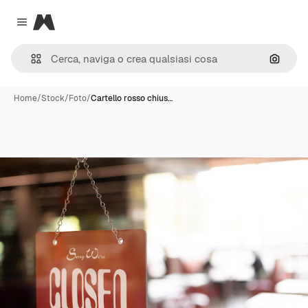
Magnific
Close menu
Cerca 
Home
/
Stock
/
Foto
/
Cartello rosso chius…