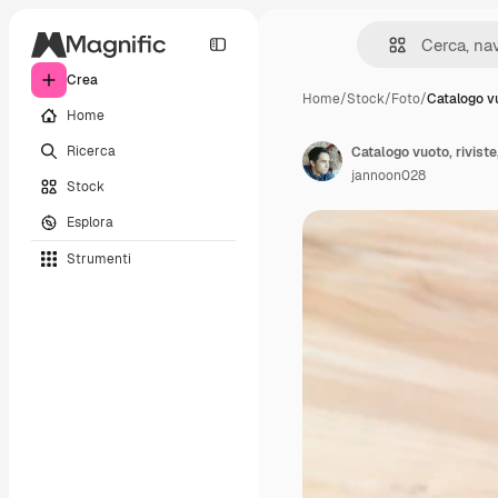
Crea
Home
/
Stock
/
Foto
/
Catalogo vu
Home
Ricerca
Catalogo vuoto, riviste
jannoon028
Stock
Esplora
Strumenti