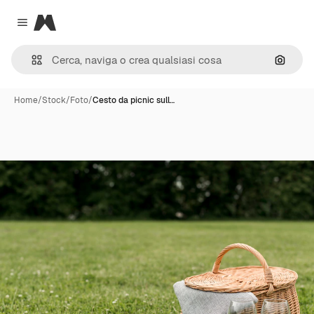
Magnific
Close menu
Cerca 
Home
/
Stock
/
Foto
/
Cesto da picnic sull…