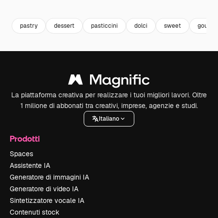
Premium
Premium
Premium
Premium
pastry
dessert
pasticcini
dolci
sweet
gourme
La piattaforma creativa per realizzare i tuoi migliori lavori. Oltre
1 milione di abbonati tra creativi, imprese, agenzie e studi.
Italiano
Prodotti
Spaces
Assistente IA
Generatore di immagini IA
Generatore di video IA
Sintetizzatore vocale IA
Contenuti stock