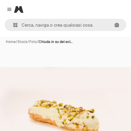
Magnific
Close menu
Cerca 
Home
/
Stock
/
Foto
/
Chiuda in su del ecl…