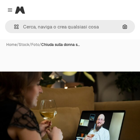
Magnific
Close menu
Cerca 
Home
/
Stock
/
Foto
/
Chiuda sulla donna s…